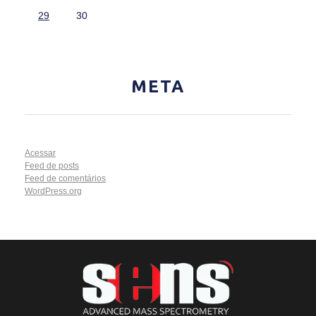
29
30
META
Acessar
Feed de posts
Feed de comentários
WordPress.org